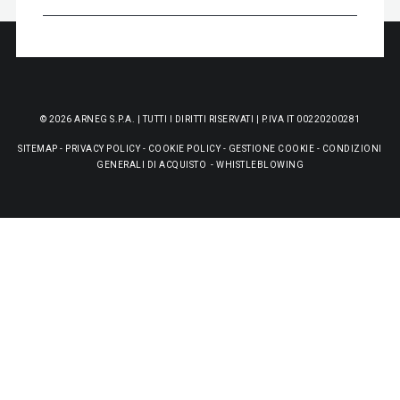
© 2026 ARNEG S.P.A. | TUTTI I DIRITTI RISERVATI | P.IVA IT 00220200281
SITEMAP
-
PRIVACY POLICY
-
COOKIE POLICY
-
GESTIONE COOKIE
-
CONDIZIONI
GENERALI DI ACQUISTO
-
WHISTLEBLOWING