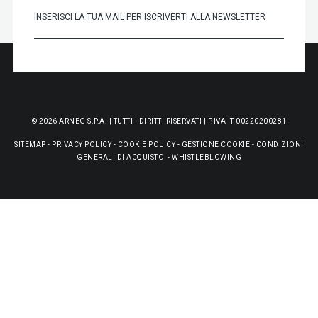
© 2026 ARNEG S.P.A. | TUTTI I DIRITTI RISERVATI | P.IVA IT 00220200281
SITEMAP
-
PRIVACY POLICY
-
COOKIE POLICY
-
GESTIONE COOKIE
-
CONDIZIONI
GENERALI DI ACQUISTO
-
WHISTLEBLOWING