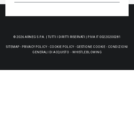
© 2026 ARNEG S.P.A. | TUTTI I DIRITTI RISERVATI | P.IVA IT 00220200281
SITEMAP
-
PRIVACY POLICY
-
COOKIE POLICY
-
GESTIONE COOKIE
-
CONDIZIONI
GENERALI DI ACQUISTO
-
WHISTLEBLOWING