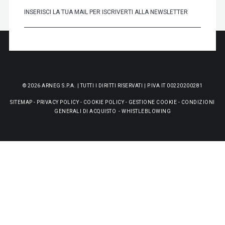
© 2026 ARNEG S.P.A. | TUTTI I DIRITTI RISERVATI | P.IVA IT 00220200281
SITEMAP
-
PRIVACY POLICY
-
COOKIE POLICY
-
GESTIONE COOKIE
-
CONDIZIONI
GENERALI DI ACQUISTO
-
WHISTLEBLOWING