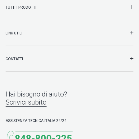
SHO
TUTTI I PRODOTTI
SHO
LINK UTILI
SHO
CONTATTI
Hai bisogno di aiuto?
Scrivici subito
ASSISTENZA TECNICA ITALIA 24/24