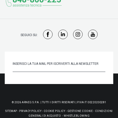
SEGUICI SU:
© 2026 ARNEG S.P.A. | TUTTI I DIRITTI RISERVATI | P.IVA IT 00220200281
SITEMAP
-
PRIVACY POLICY
-
COOKIE POLICY
-
GESTIONE COOKIE
-
CONDIZIONI
GENERALI DI ACQUISTO
-
WHISTLEBLOWING