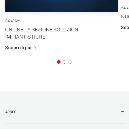
AZI
NU
AZIENDA
Scop
ONLINE LA SEZIONE SOLUZIONI
IMPIANTISTICHE
Scopri di più
SHO
ARNEG