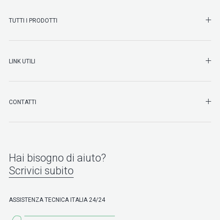
SHO
TUTTI I PRODOTTI
SHO
LINK UTILI
SHO
CONTATTI
Hai bisogno di aiuto?
Scrivici subito
ASSISTENZA TECNICA ITALIA 24/24