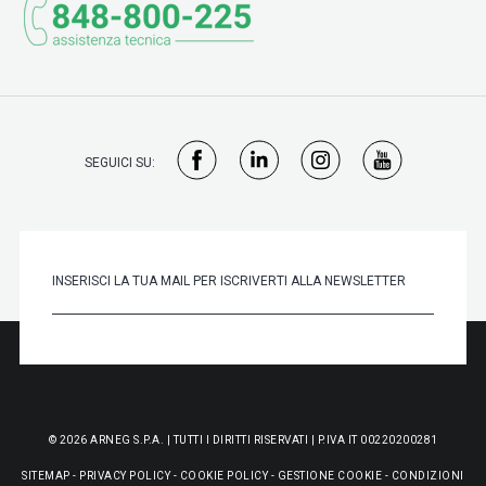
SEGUICI SU:
© 2026 ARNEG S.P.A. | TUTTI I DIRITTI RISERVATI | P.IVA IT 00220200281
SITEMAP
-
PRIVACY POLICY
-
COOKIE POLICY
-
GESTIONE COOKIE
-
CONDIZIONI