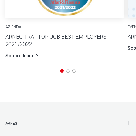
AZIENDA
EVEN
ARNEG TRA I TOP JOB BEST EMPLOYERS
AR
2021/2022
Scop
Scopri di più
SHO
ARNEG