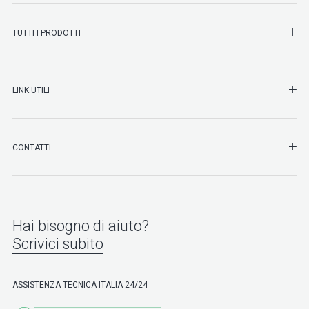
SHO
TUTTI I PRODOTTI
SHO
LINK UTILI
SHO
CONTATTI
Hai bisogno di aiuto?
Scrivici subito
ASSISTENZA TECNICA ITALIA 24/24