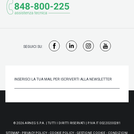
SEGUICI SU:
© 2026 ARNEG S.P.A. | TUTTI I DIRITTI RISERVATI | P.IVA IT 00220200281
SITEMAP
-
PRIVACY POLICY
-
COOKIE POLICY
-
GESTIONE COOKIE
-
CONDIZIONI