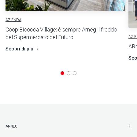
AZIENDA
Coop Bicocca Village: è sempre Arneg il freddo
del Supermercato del Futuro
AZI
AR
Scopri di più
Scop
SHO
ARNEG