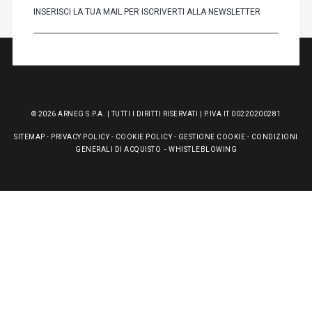
© 2026 ARNEG S.P.A. | TUTTI I DIRITTI RISERVATI | P.IVA IT 00220200281
SITEMAP
-
PRIVACY POLICY
-
COOKIE POLICY
-
GESTIONE COOKIE
-
CONDIZIONI
GENERALI DI ACQUISTO
-
WHISTLEBLOWING