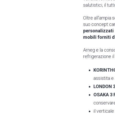
salutistici, il t
Oltre all’ampia s
suo concept car
personalizzati
mobili forniti 
Arneg e la conso
refrigerazione il
KORINTH
assistita e
LONDON 
OSAKA 3 
conservare
il vertical