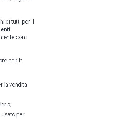
 di tutti per il
menti
mente con i
are con la
er la vendita
leria;
i usato per