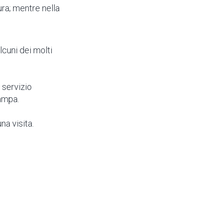
ura; mentre nella
lcuni dei molti
 servizio
tampa.
na visita.