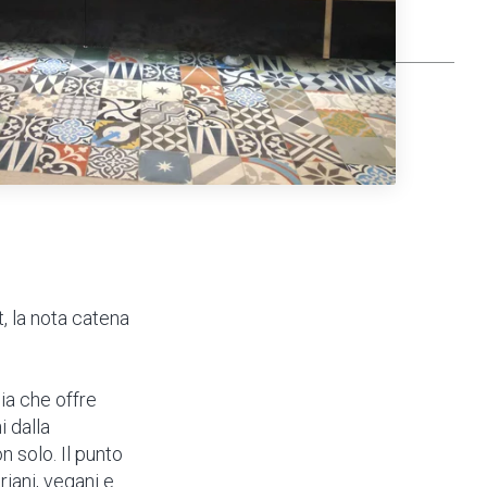
t, la nota catena
ia che offre
i dalla
n solo. Il punto
iani, vegani e