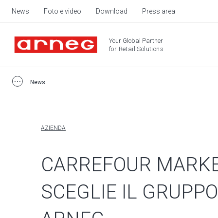
News
Foto e video
Download
Press area
Your Global Partner
for Retail Solutions
News
AZIENDA
CARREFOUR MARK
SCEGLIE IL GRUPPO