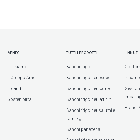
ARNEG
TUTTI I PRODOTTI
LINK UTIL
Chi siamo
Banchi frigo
Confor
Il Gruppo Arneg
Banchi frigo per pesce
Ricambi
I brand
Banchi frigo per carne
Gestione 
imballa
Sostenibilità
Banchi frigo per latticini
Brand P
Banchi frigo per salumi e
formaggi
Banchi panetteria