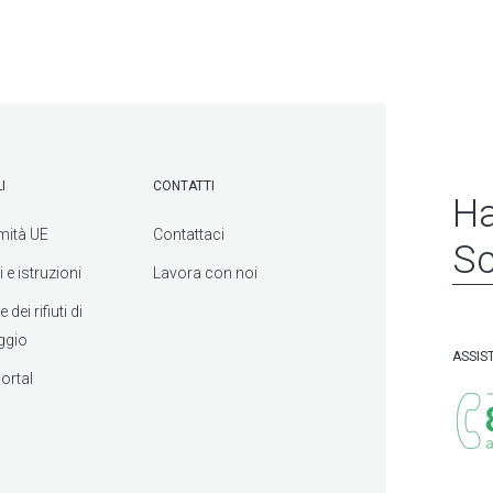
I
CONTATTI
Ha
mità UE
Contattaci
Sc
 e istruzioni
Lavora con noi
dei rifiuti di
ggio
ASSIS
ortal