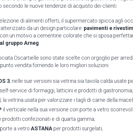
utto secondo le nuove tendenze di acquisto dei clienti.
elezione di alimenti offerti, il supermercato spicca agli occhi
atterizzato da un design particolare:
pavimenti e rivesti
con un motivo a cementine colorate che si sposa perfetta
dal gruppo Arneg
.
ciata Oscartielle sono state scelte con orgoglio per arred
 punto vendita fornendo le loro migliori soluzioni:
OS 3
, nelle sue versioni sia vetrina sia tavola calda usate p
 self-service di formaggi, latticini e prodotti di gastronomia;
3
, la vetrina usata per valorizzare i tagli di carne della macel
P
il verticale nella sua versione con porte a vetro scorrevol
 prodotti confezionati e di quarta gamma;
e porte a vetro
ASTANA
per prodotti surgelati;