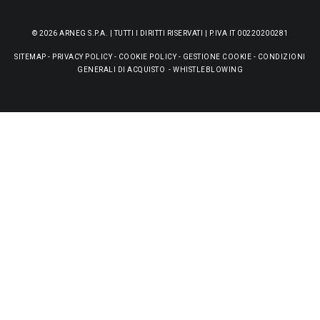
© 2026 ARNEG S.P.A. | TUTTI I DIRITTI RISERVATI | P.IVA IT 00220200281
SITEMAP
-
PRIVACY POLICY
-
COOKIE POLICY
-
GESTIONE COOKIE
-
CONDIZIONI
GENERALI DI ACQUISTO
-
WHISTLEBLOWING