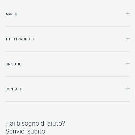
SHO
ARNEG
SHO
TUTTI I PRODOTTI
SHO
LINK UTILI
SHO
CONTATTI
Hai bisogno di aiuto?
Scrivici subito