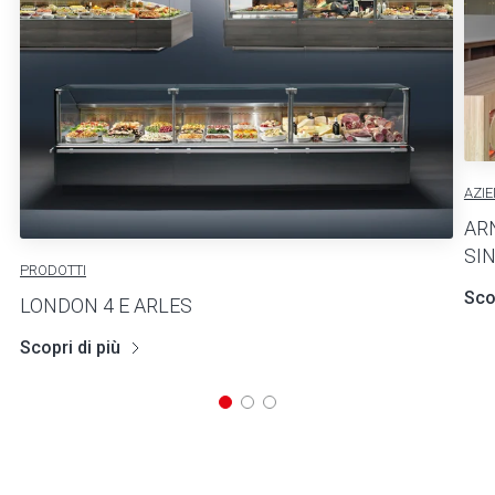
AZI
AR
SI
PRODOTTI
Scop
LONDON 4 E ARLES
Scopri di più