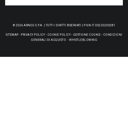
© 2026 ARNEG S.P.A. | TUTTI I DIRITTI RISERVATI | P.IVA IT 00220200281
SITEMAP
-
PRIVACY POLICY
-
COOKIE POLICY
-
GESTIONE COOKIE
-
CONDIZIONI
GENERALI DI ACQUISTO
-
WHISTLEBLOWING