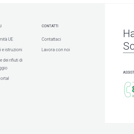
I
CONTATTI
Ha
mità UE
Contattaci
Sc
 e istruzioni
Lavora con noi
dei rifiuti di
ggio
ASSIS
ortal