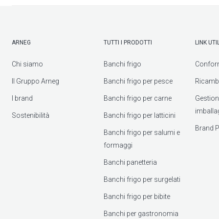
ARNEG
TUTTI I PRODOTTI
LINK UTIL
Chi siamo
Banchi frigo
Confor
Il Gruppo Arneg
Banchi frigo per pesce
Ricambi
I brand
Banchi frigo per carne
Gestione 
imballa
Sostenibilità
Banchi frigo per latticini
Brand P
Banchi frigo per salumi e
formaggi
Banchi panetteria
Banchi frigo per surgelati
Banchi frigo per bibite
Banchi per gastronomia