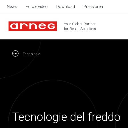
News
Foto e video
Download
Press area
Your Global Partner
for Retail Solutions
Tecnologie
Tecnologie del freddo