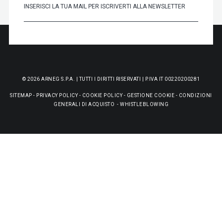
© 2026 ARNEG S.P.A. | TUTTI I DIRITTI RISERVATI | P.IVA IT 00220200281
SITEMAP
-
PRIVACY POLICY
-
COOKIE POLICY
-
GESTIONE COOKIE
-
CONDIZIONI
GENERALI DI ACQUISTO
-
WHISTLEBLOWING