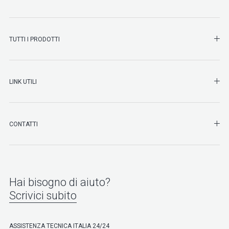
SHO
TUTTI I PRODOTTI
SHO
LINK UTILI
SHO
CONTATTI
Hai bisogno di aiuto?
Scrivici subito
ASSISTENZA TECNICA ITALIA 24/24