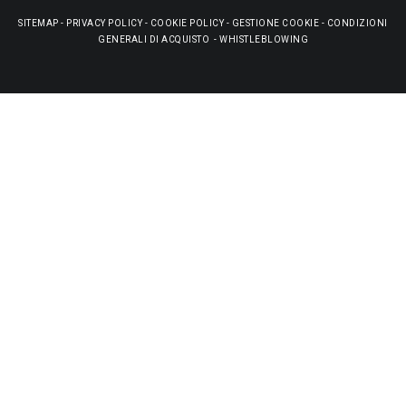
SITEMAP
-
PRIVACY POLICY
-
COOKIE POLICY
-
GESTIONE COOKIE
-
CONDIZIONI
GENERALI DI ACQUISTO
-
WHISTLEBLOWING