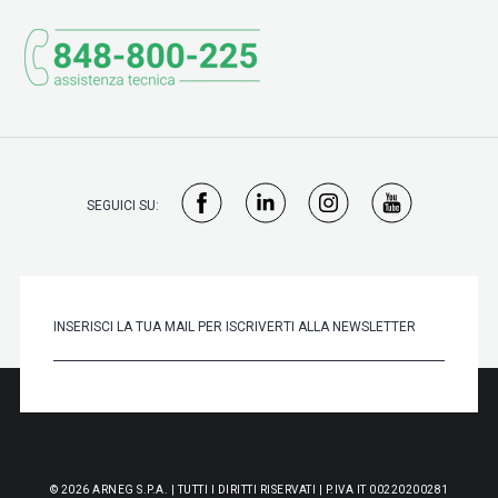
SEGUICI SU:
© 2026 ARNEG S.P.A. | TUTTI I DIRITTI RISERVATI | P.IVA IT 00220200281