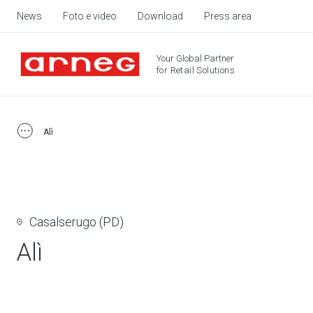
News
Foto e video
Download
Press area
Your Global Partner
for Retail Solutions
Alì
Casalserugo (PD)
Alì