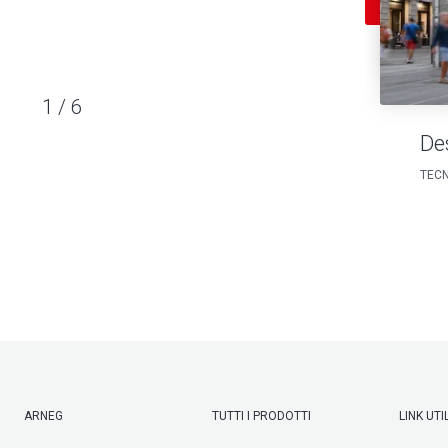
1
/
6
De
TECN
ARNEG
TUTTI I PRODOTTI
LINK UTIL