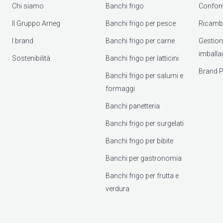
Chi siamo
Banchi frigo
Confor
Il Gruppo Arneg
Banchi frigo per pesce
Ricambi
I brand
Banchi frigo per carne
Gestione 
imballa
Sostenibilità
Banchi frigo per latticini
Brand P
Banchi frigo per salumi e
formaggi
Banchi panetteria
Banchi frigo per surgelati
Banchi frigo per bibite
Banchi per gastronomia
Banchi frigo per frutta e
verdura