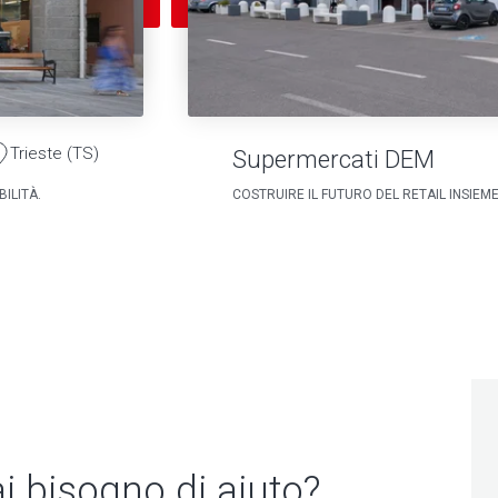
Trieste (TS)
Supermercati DEM
ILITÀ.
COSTRUIRE IL FUTURO DEL RETAIL INSIEM
i bisogno di aiuto?