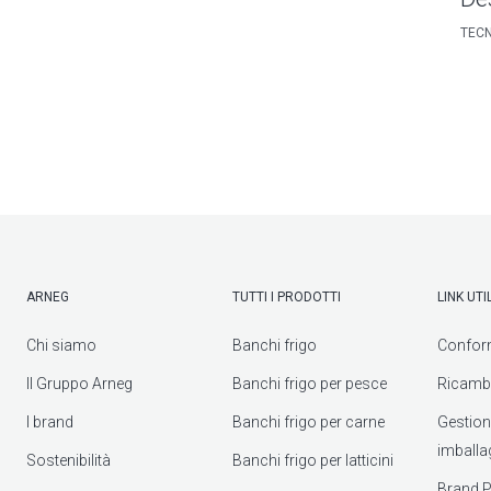
TECN
ARNEG
TUTTI I PRODOTTI
LINK UTIL
Chi siamo
Banchi frigo
Confor
Il Gruppo Arneg
Banchi frigo per pesce
Ricambi
I brand
Banchi frigo per carne
Gestione 
imballa
Sostenibilità
Banchi frigo per latticini
Brand P