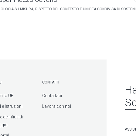
OLOGIA SU MISURA, RISPETTO DEL CONTESTO E UN’IDEA CONDIVISA DI SOSTENIB
I
CONTATTI
Ha
mità UE
Contattaci
Sc
 e istruzioni
Lavora con noi
dei rifiuti di
ggio
ASSIS
ortal