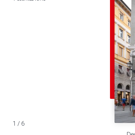
1
/
6
De