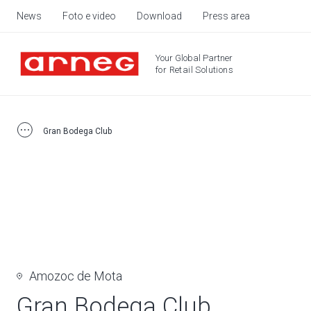
News
Foto e video
Download
Press area
Your Global Partner
for Retail Solutions
Gran Bodega Club
Amozoc de Mota
Gran Bodega Club