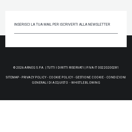
© 2026 ARNEG S.P.A. | TUTTI I DIRITTI RISERVATI | P.IVA IT 00220200281
SITEMAP
-
PRIVACY POLICY
-
COOKIE POLICY
-
GESTIONE COOKIE
-
CONDIZIONI
GENERALI DI ACQUISTO
-
WHISTLEBLOWING