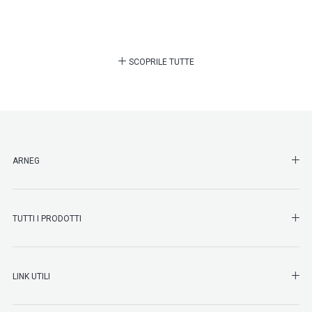
SCOPRILE TUTTE
SHO
ARNEG
SHO
TUTTI I PRODOTTI
SHO
LINK UTILI