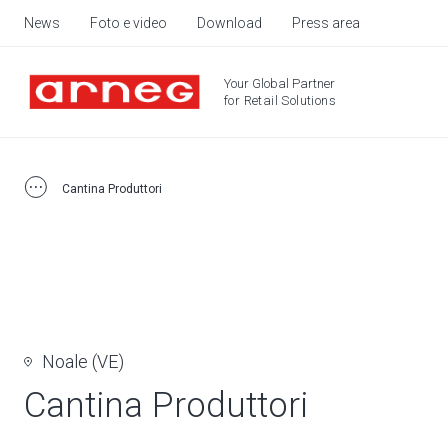
News
Foto e video
Download
Press area
Your Global Partner
for Retail Solutions
Cantina Produttori
Noale (VE)
Cantina Produttori