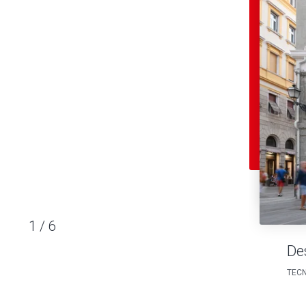
1
/
6
De
TECN