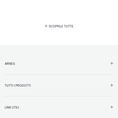
SCOPRILE TUTTE
SHO
ARNEG
SHO
TUTTI I PRODOTTI
SHO
LINK UTILI