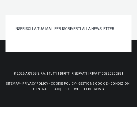
© 2026 ARNEG S.P.A. | TUTTI I DIRITTI RISERVATI | P.IVA IT 00220200281
SITEMAP
-
PRIVACY POLICY
-
COOKIE POLICY
-
GESTIONE COOKIE
-
CONDIZIONI
GENERALI DI ACQUISTO
-
WHISTLEBLOWING