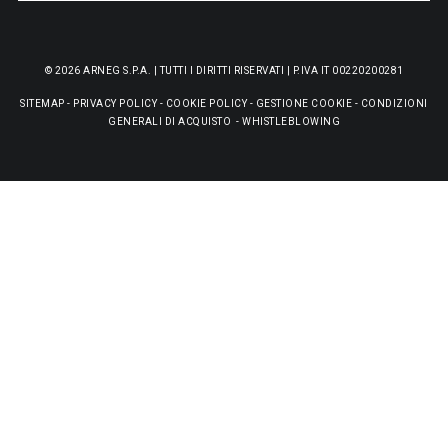
© 2026 ARNEG S.P.A. | TUTTI I DIRITTI RISERVATI | P.IVA IT 00220200281
SITEMAP
-
PRIVACY POLICY
-
COOKIE POLICY
-
GESTIONE COOKIE
-
CONDIZIONI
GENERALI DI ACQUISTO
-
WHISTLEBLOWING