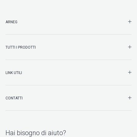
SHO
ARNEG
SHO
TUTTI I PRODOTTI
SHO
LINK UTILI
SHO
CONTATTI
Hai bisogno di aiuto?