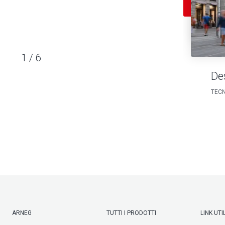
1
/
6
De
TECN
ARNEG
TUTTI I PRODOTTI
LINK UTIL