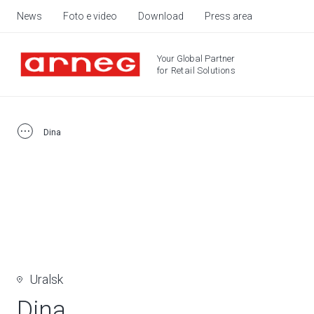
News
Foto e video
Download
Press area
Your Global Partner
for Retail Solutions
Dina
Uralsk
Dina