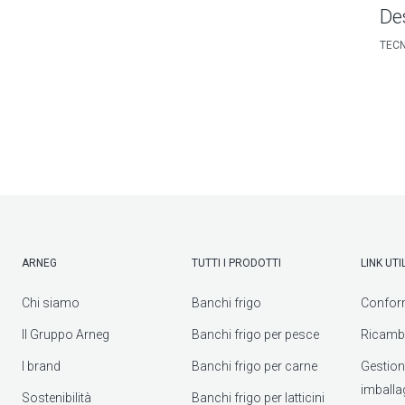
De
TECN
ARNEG
TUTTI I PRODOTTI
LINK UTIL
Chi siamo
Banchi frigo
Confor
Il Gruppo Arneg
Banchi frigo per pesce
Ricambi
I brand
Banchi frigo per carne
Gestione 
imballa
Sostenibilità
Banchi frigo per latticini