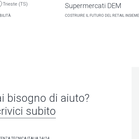
Trieste (TS)
Supermercati DEM
ILITÀ.
COSTRUIRE IL FUTURO DEL RETAIL INSIEM
i bisogno di aiuto?
rivici subito
TENZA TECNICA ITALIA 24/24