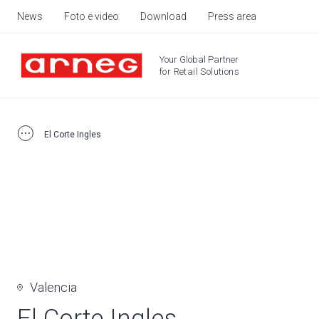
News
Foto e video
Download
Press area
Your Global Partner
for Retail Solutions
El Corte Ingles
Valencia
El Corte Ingles