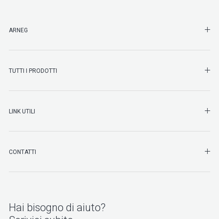
SHO
ARNEG
SHO
TUTTI I PRODOTTI
SHO
LINK UTILI
SHO
CONTATTI
Hai bisogno di aiuto?