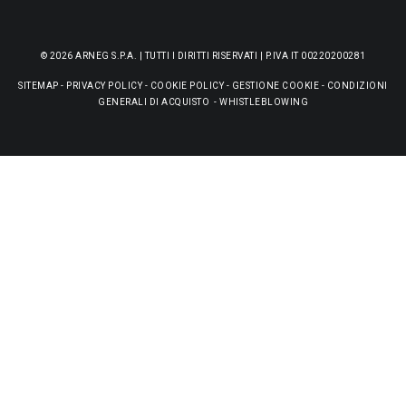
© 2026 ARNEG S.P.A. | TUTTI I DIRITTI RISERVATI | P.IVA IT 00220200281
SITEMAP
-
PRIVACY POLICY
-
COOKIE POLICY
-
GESTIONE COOKIE
-
CONDIZIONI
GENERALI DI ACQUISTO
-
WHISTLEBLOWING