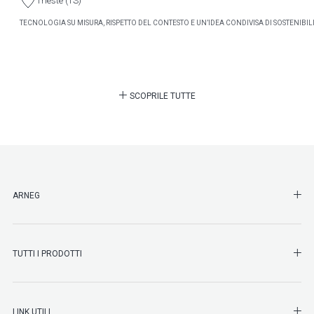
Trieste (TS)
TECNOLOGIA SU MISURA, RISPETTO DEL CONTESTO E UN’IDEA CONDIVISA DI SOSTENIBILI
SCOPRILE TUTTE
SHO
ARNEG
SHO
TUTTI I PRODOTTI
SHO
LINK UTILI