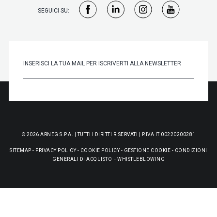
SEGUICI SU:
© 2026 ARNEG S.P.A. | TUTTI I DIRITTI RISERVATI | P.IVA IT 00220200281
SITEMAP
-
PRIVACY POLICY
-
COOKIE POLICY
-
GESTIONE COOKIE
-
CONDIZIONI
GENERALI DI ACQUISTO
-
WHISTLEBLOWING