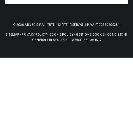
© 2026 ARNEG S.P.A. | TUTTI I DIRITTI RISERVATI | P.IVA IT 00220200281
SITEMAP
-
PRIVACY POLICY
-
COOKIE POLICY
-
GESTIONE COOKIE
-
CONDIZIONI
GENERALI DI ACQUISTO
-
WHISTLEBLOWING