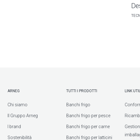
De
TECN
ARNEG
TUTTI I PRODOTTI
LINK UTIL
Chi siamo
Banchi frigo
Confor
Il Gruppo Arneg
Banchi frigo per pesce
Ricambi
I brand
Banchi frigo per carne
Gestione 
imballa
Sostenibilità
Banchi frigo per latticini