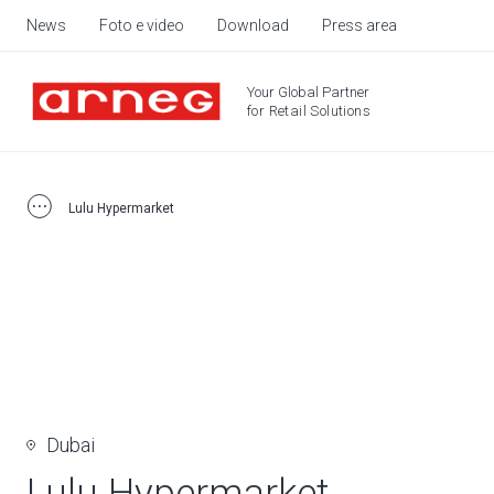
News
Foto e video
Download
Press area
Your Global Partner
for Retail Solutions
Lulu Hypermarket
Dubai
Lulu Hypermarket