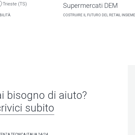
Trieste (TS)
Supermercati DEM
ILITÀ.
COSTRUIRE IL FUTURO DEL RETAIL INSIEM
i bisogno di aiuto?
rivici subito
TENZA TECNICA ITALIA 24/24