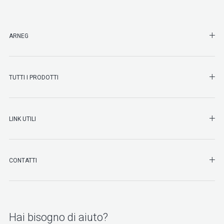
SHO
ARNEG
SHO
TUTTI I PRODOTTI
SHO
LINK UTILI
SHO
CONTATTI
Hai bisogno di aiuto?