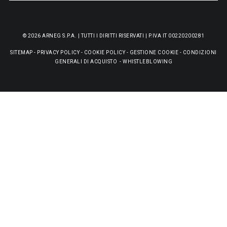
© 2026 ARNEG S.P.A. | TUTTI I DIRITTI RISERVATI | P.IVA IT 00220200281
SITEMAP
-
PRIVACY POLICY
-
COOKIE POLICY
-
GESTIONE COOKIE
-
CONDIZIONI
GENERALI DI ACQUISTO
-
WHISTLEBLOWING