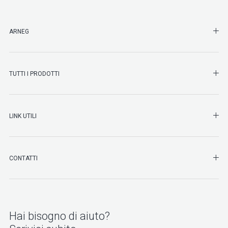
SHO
ARNEG
SHO
TUTTI I PRODOTTI
SHO
LINK UTILI
SHO
CONTATTI
Hai bisogno di aiuto?