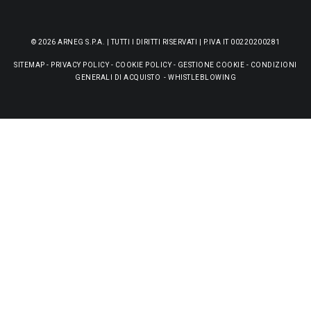
© 2026 ARNEG S.P.A. | TUTTI I DIRITTI RISERVATI | P.IVA IT 00220200281
SITEMAP
-
PRIVACY POLICY
-
COOKIE POLICY
-
GESTIONE COOKIE
-
CONDIZIONI
GENERALI DI ACQUISTO
-
WHISTLEBLOWING