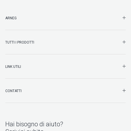
SHO
ARNEG
SHO
TUTTI I PRODOTTI
SHO
LINK UTILI
SHO
CONTATTI
Hai bisogno di aiuto?