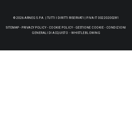
© 2026 ARNEG S.P.A. | TUTTI I DIRITTI RISERVATI | P.IVA IT 00220200281
SITEMAP
-
PRIVACY POLICY
-
COOKIE POLICY
-
GESTIONE COOKIE
-
CONDIZIONI
GENERALI DI ACQUISTO
-
WHISTLEBLOWING