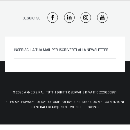
SEGUICI SU:
© 2026 ARNEG S.P.A. | TUTTI I DIRITTI RISERVATI | P.IVA IT 00220200281
SITEMAP
-
PRIVACY POLICY
-
COOKIE POLICY
-
GESTIONE COOKIE
-
CONDIZIONI
GENERALI DI ACQUISTO
-
WHISTLEBLOWING