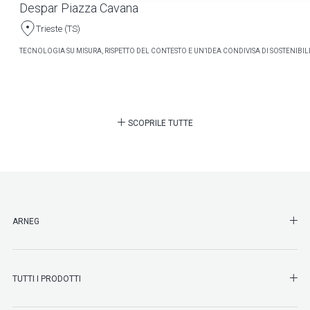
Despar Piazza Cavana
Trieste (TS)
TECNOLOGIA SU MISURA, RISPETTO DEL CONTESTO E UN’IDEA CONDIVISA DI SOSTENIBILI
SCOPRILE TUTTE
SHO
ARNEG
SHO
TUTTI I PRODOTTI