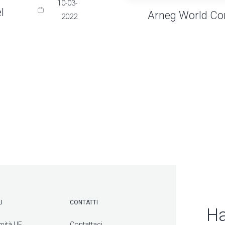
10-03-
l
Arneg World Co
2022
I
CONTATTI
Ha
mità UE
Contattaci