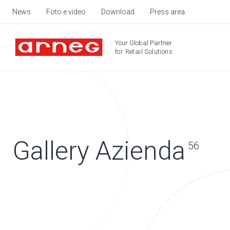
News
Foto e video
Download
Press area
Your Global Partner
for Retail Solutions
Gallery Azienda
56