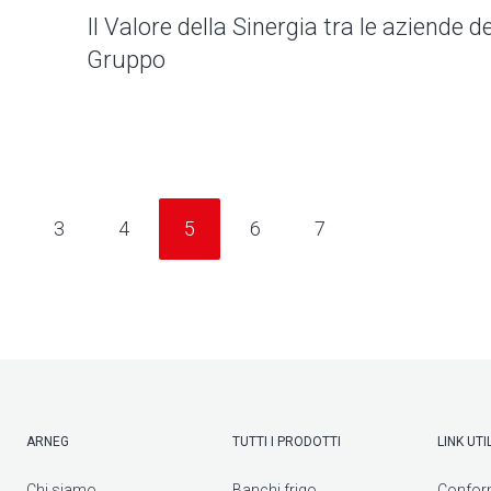
Il Valore della Sinergia tra le aziende de
Gruppo
3
4
5
6
7
ARNEG
TUTTI I PRODOTTI
LINK UTIL
Chi siamo
Banchi frigo
Confor