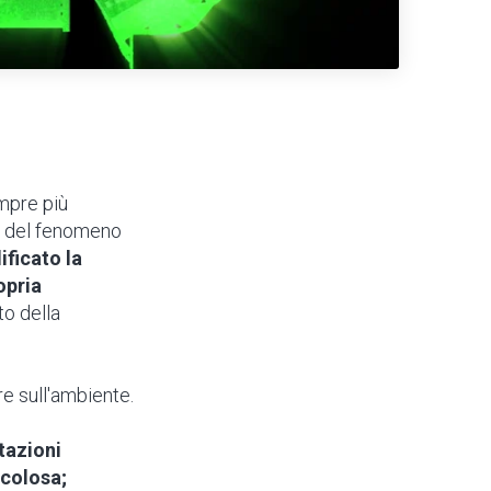
empre più
to del fenomeno
ficato la
opria
to della
e sull'ambiente.
tazioni
icolosa;