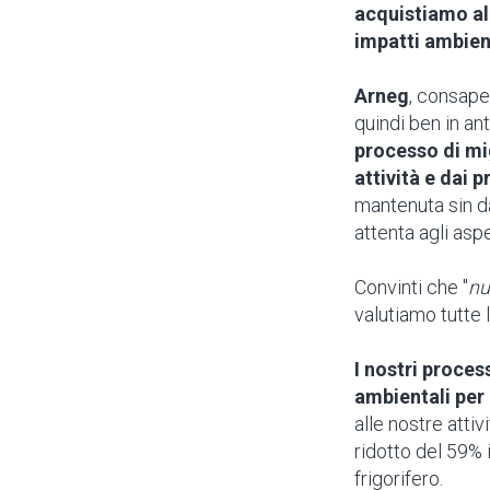
acquistiamo al
impatti ambien
Arneg
, consape
quindi ben in an
processo di mi
attività e dai p
mantenuta sin d
attenta agli aspe
Convinti che "
nu
valutiamo tutte l
I nostri proces
ambientali per
alle nostre attiv
ridotto del 59% 
frigorifero.