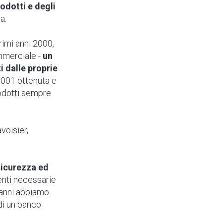
odotti e degli
a.
rimi anni 2000,
mmerciale -
un
 dalle proprie
4001 ottenuta e
rodotti sempre
avoisier,
 sicurezza ed
nti necessarie
0 anni abbiamo
di un banco