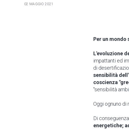
02 MAGGIO 2021
Per un mondo s
L'evoluzione de
impattanti ed im
di desertificazio
sensibilità del
coscienza "gre
"sensibilità ambi
Oggi ognuno di n
Di conseguenza
energetiche; a