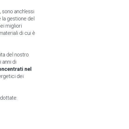
, sono anch'essi
e la gestione del
i migliori
materiali di cui è
ita del nostro
 anni di
oncentrati nel
rgetici dei
adottate: