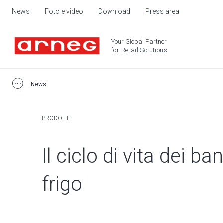
News
Foto e video
Download
Press area
Your Global Partner
for Retail Solutions
News
PRODOTTI
Il ciclo di vita dei ba
frigo