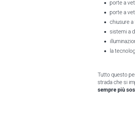
porte a vet
porte a ve
chiusure a
sistemi a d
illuminazi
la tecnolo
Tutto questo p
strada che si im
sempre più sos