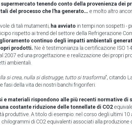
 supermercato tenendo conto della provenienza dei pr
tali del processo che l'ha generato…
e molto altro ancor
vole di tali mutamenti,
ha avviato
in tempi non sospetti - p
ticipo rispetto ai trend del settore della Refrigerazione Co
glioramento continuo degli impatti ambientali generati
ropri prodotti.
Ne è testimonianza la certificazione ISO 1
al 2007 ed una progettazione e realizzazione dei propri p
tti ambientali.
lla si crea, nulla si distrugge, tutto si trasforma
", citando L
e fasi della vita dei nostri banchi frigoriferi.
si e materiali rispondono alle più recenti normative di
 una costante riduzione delle tonnellate di CO2
equivale
ità produttive. A titolo di esempio: nel corso degli ultimi 1
i chilogrammi di CO2 equivalenti associati alla produzione 