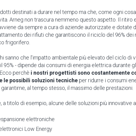
dotti destinati a durare nel tempo ma che, come ogni cosa
e vita. Arneg non trascura nemmeno questo aspetto. Il ritiro 
vviene da sempre a cura di aziende autorizzate e dotate de
rattamento dei rifiuti che garantiscono il riciclo del 96% dei 
co frigorifero.
chi sanno che l'impatto ambientale più elevato del ciclo di v
 il 95% - dipende dai consumi di energia elettrica durante gli
 Ecco perchè
i nostri progettisti sono costantemente c
e le possibili soluzioni tecniche
per ridurre i consumi ene
e garantirne, al tempo stesso, il massimo delle prestazioni.
 a titolo di esempio, alcune delle soluzioni più innovative 
 espansione elettroniche
 elettronici Low Energy