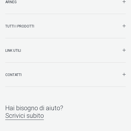
SHO
ARNEG
SHO
TUTTI I PRODOTTI
SHO
LINK UTILI
SHO
CONTATTI
Hai bisogno di aiuto?
Scrivici subito