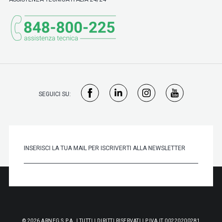
SEGUICI SU:
© 2026 ARNEG S.P.A. | TUTTI I DIRITTI RISERVATI | P.IVA IT 00220200281