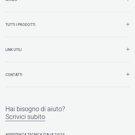
SHO
TUTTI I PRODOTTI
SHO
LINK UTILI
SHO
CONTATTI
Hai bisogno di aiuto?
Scrivici subito
ASSISTENZA TECNICA ITALIA 24/24