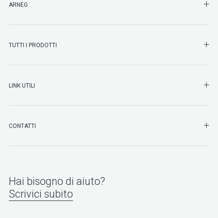
SHO
ARNEG
SHO
TUTTI I PRODOTTI
SHO
LINK UTILI
SHO
CONTATTI
Hai bisogno di aiuto?
Scrivici subito